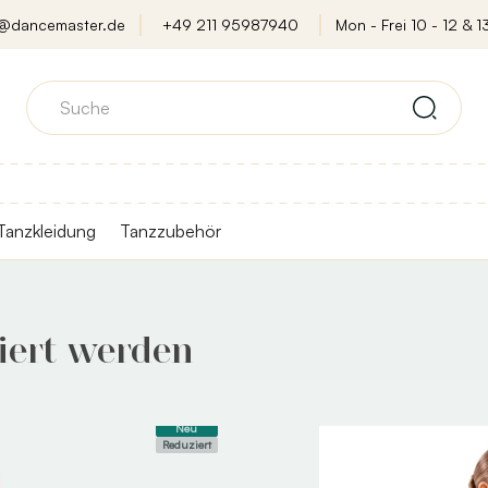
o@dancemaster.de
+49 211 95987940
Mon - Frei 10 - 12 & 13
Tanzkleidung
Tanzzubehör
iert werden
Neu
Reduziert