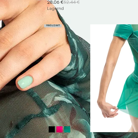
28.06 €
52.44 €
Lagernd
Reduziert