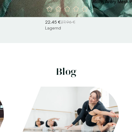
Bloch Avery Mesh P
22.45 €
27.96 €
Lagernd
Blog