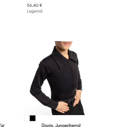
56.40 €
Lagernd
für
Dionis, Jungenhemd