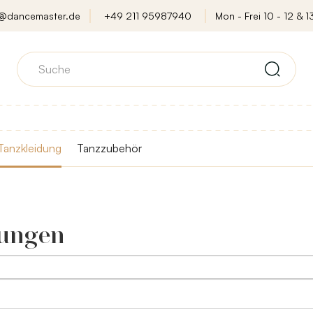
o@dancemaster.de
+49 211 95987940
Mon - Frei 10 - 12 & 13
Tanzkleidung
Tanzzubehör
Jungen