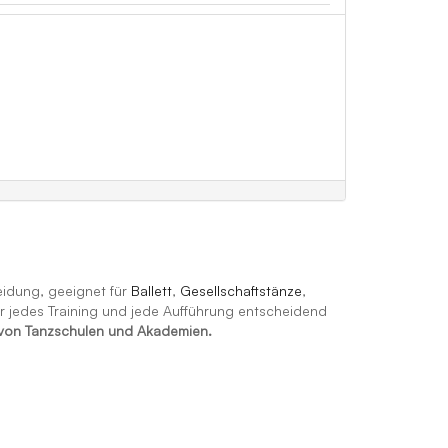
eidung, geeignet für
Ballett
,
Gesellschaftstänze
,
r jedes Training und jede Aufführung entscheidend
n von Tanzschulen und Akademien.