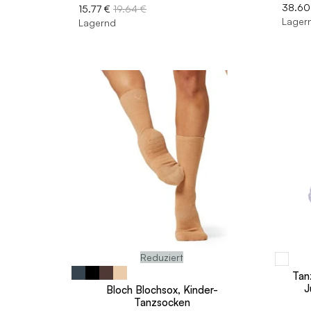
38.60
15.77 €
19.64 €
Lager
Lagernd
Reduziert
Tan
J
Bloch Blochsox, Kinder-
Tanzsocken