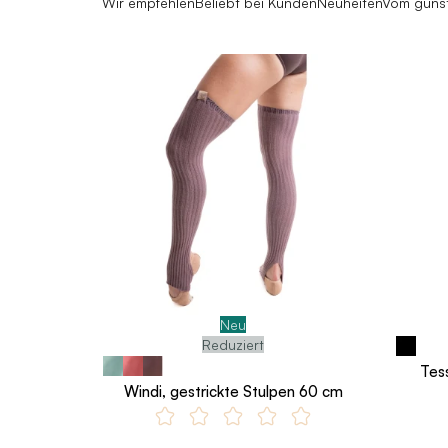
Wir empfehlen
Beliebt bei Kunden
Neuheiten
Vom günst
Neu
Reduziert
Tess
Windi, gestrickte Stulpen 60 cm