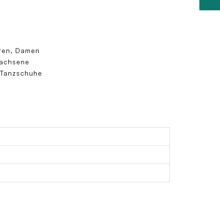
ren, Damen
achsene
 Tanzschuhe