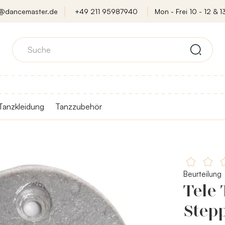
o@dancemaster.de
+49 211 95987940
Mon - Frei 10 - 12 & 13
Tanzkleidung
Tanzzubehör
Beurteilung
Tele 
Step