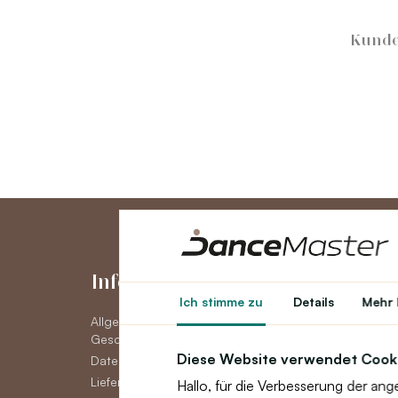
Kunde
Informationen
Konto
Ich stimme zu
Details
Mehr 
Allgemeine
Konto
Geschäftsbedingungen
Auftragsverlauf
Diese Website verwendet Cook
Datenschutzerklärung DSGVO
Newsletter
Lieferoptionen
Hallo, für die Verbesserung der an