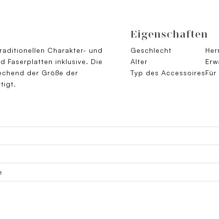
Eigenschaften
raditionellen Charakter- und
Geschlecht
Her
Faserplatten inklusive. Die
Alter
Erw
rechend der Größe der
Typ des Accessoires
Für
tigt.
e