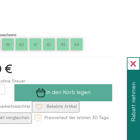
rwachsene
39
40
41
42
43
44
0 €
 ohne Steuer
Rabatt nehmen
In den Korb legen
barkeitswächter
Beliebte Artikel
kt vergleichen
Preisverlauf der letzten 30 Tage