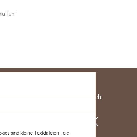
latten”
ienst
Schließen Sie sich
uns an
es sind kleine Textdateien , die