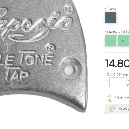
Farbe
Grau
grey
Größe - EU E
Capezio
37
38
14.8
12.44 €Preis
Verfüg
Produ