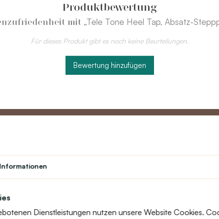
Produktbewertung
„Tele Tone Heel Tap, Absatz-Steppp
nzufriedenheit mit
Für dieses Produkt gibt es noch keine Beurteilungen.
Bewertung hinzufügen
Partner
Kundend
Informationen
Lehrerprogramm
Über uns
Studenten
Kontakt
ies
Theater
text_faq
gebotenen Dienstleistungen nutzen unsere Website Cookies. Cooki
Treueprogramm
Retouren