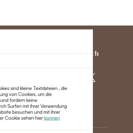
ienst
Schließen Sie sich
uns an
es sind kleine Textdateien , die
dung von Cookies, um die
ht
 und fordern keine
rch Surfen mit ihrer Verwendung
site besuchen und mit ihrer
ber Cookie sehen hier
können