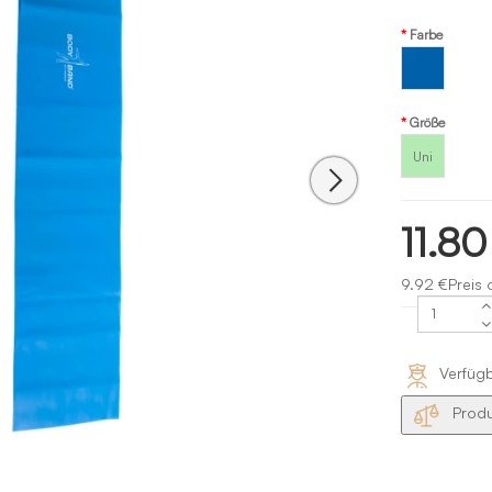
Farbe
Blau -
blue
Größe
Uni
11.80
9.92 €Preis 
Verfüg
Produ