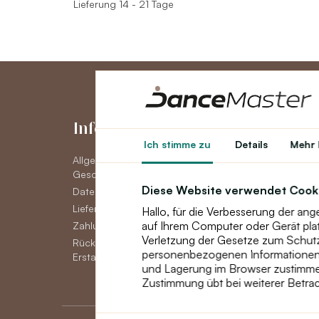
Lieferung 14 - 21 Tage
Informationen
Konto
Ich stimme zu
Details
Mehr 
Allgemeine
Konto
Geschäftsbedingungen
Auftragsverlauf
Diese Website verwendet Cook
Datenschutzerklärung DSGVO
Newsletter
Lieferoptionen
Hallo, für die Verbesserung der an
auf Ihrem Computer oder Gerät pla
Zahlungsmöglichkeiten
Verletzung der Gesetze zum Schutz 
Rückgabe, Umtausch oder
personenbezogenen Informationen, 
Erstattung von Waren
und Lagerung im Browser zustimme
Zustimmung übt bei weiterer Betrac