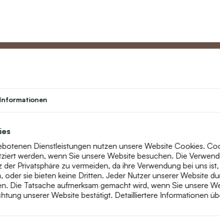
Partner
Kundend
Informationen
Lehrerprogramm
Über uns
Studenten
Kontakt
ies
Theater
text_faq
gebotenen Dienstleistungen nutzen unsere Website Cookies. Cooki
Treueprogramm
Retouren
tziert werden, wenn Sie unsere Website besuchen. Die Verwen
Seitenübersic
der Privatsphäre zu vermeiden, da ihre Verwendung bei uns ist,
oder sie bieten keine Dritten. Jeder Nutzer unserer Website du
n. Die Tatsache aufmerksam gemacht wird, wenn Sie unsere Web
htung unserer Website bestätigt. Detailliertere Informationen ü