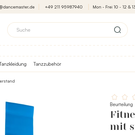
o@dancemaster.de
+49 211 95987940
Mon - Frei 10 - 12 & 13
Tanzkleidung
Tanzzubehör
derstand
Beurteilung
Fitne
mit 