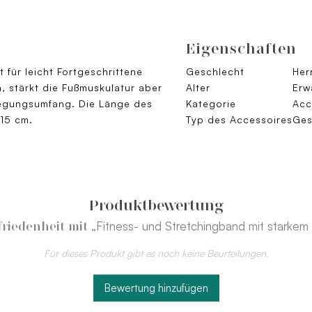
Eigenschaften
für leicht Fortgeschrittene
Geschlecht
Her
, stärkt die Fußmuskulatur aber
Alter
Erw
egungsumfang. Die Länge des
Kategorie
Acc
 15 cm.
Typ des Accessoires
Ges
Produktbewertung
„Fitness- und Stretchingband mit starkem
riedenheit mit
Für dieses Produkt gibt es noch keine Beurteilungen.
Bewertung hinzufügen