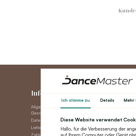
Kunde
Informationen
Konto
Ich stimme zu
Details
Mehr 
Allgemeine
Konto
Geschäftsbedingungen
Auftragsverlauf
Diese Website verwendet Cook
Datenschutzerklärung DSGVO
Newsletter
Lieferoptionen
Hallo, für die Verbesserung der an
auf Ihrem Computer oder Gerät pla
Zahlungsmöglichkeiten