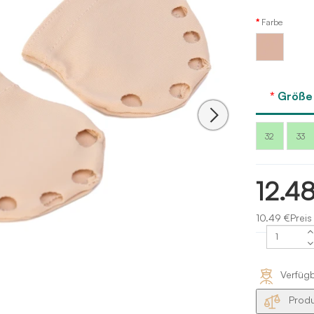
Farbe
Hautfarbe-
nude
Größe 
32
33
12.4
10.49 €Preis
Verfüg
Produ