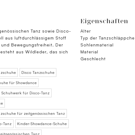
Eigenschaften
tgenössischen Tanz sowie Disco-
Alter
l aus luftdurchlässigem Stoff
Typ der Tanzschläppche
ät und Bewegungsfreiheit. Der
Sohlenmaterial
esteht aus Wildleder, das sich
Material
Geschlecht
nzschuhe
Disco Tanzschuhe
huhe für Showdance
Schuhwerk für Disco-Tanz
ce
nzschuhe für zeitgenössischen Tanz
o-Tanz
Kinder-Showdance-Schuhe
zeitgenössischen Tanz