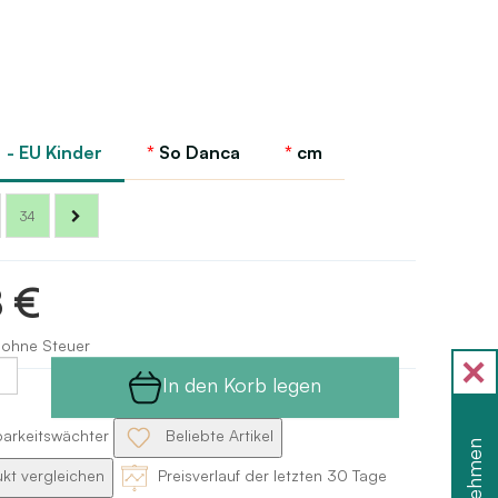
- EU Kinder
So Danca
cm
34
8 €
 ohne Steuer
In den Korb legen
barkeitswächter
Beliebte Artikel
kt vergleichen
Preisverlauf der letzten 30 Tage