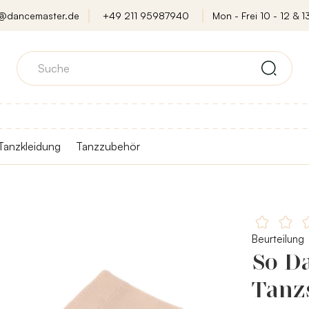
o@dancemaster.de
+49 211 95987940
Mon - Frei 10 - 12 & 13
Tanzkleidung
Tanzzubehör
Beurteilung
So Da
Tanz