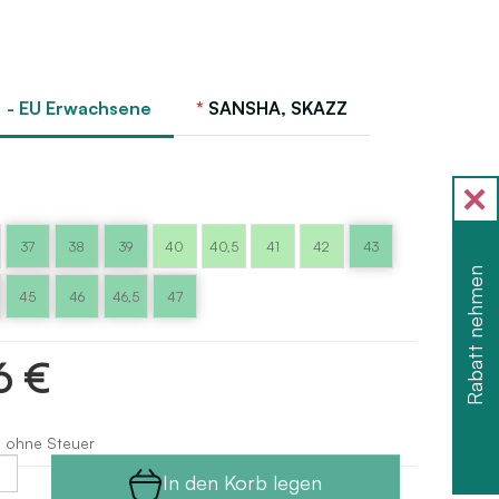
 - EU Erwachsene
SANSHA, SKAZZ
37
38
39
40
40,5
41
42
43
Rabatt nehmen
45
46
46,5
47
6 €
s ohne Steuer
In den Korb legen