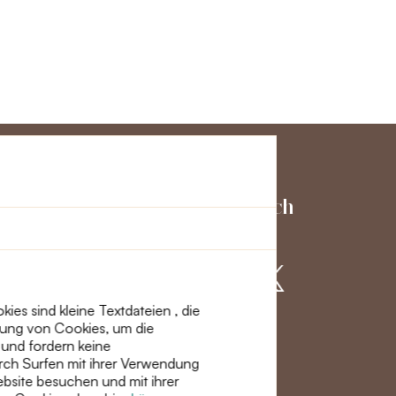
ienst
Schließen Sie sich
uns an
es sind kleine Textdateien , die
dung von Cookies, um die
ht
 und fordern keine
rch Surfen mit ihrer Verwendung
site besuchen und mit ihrer