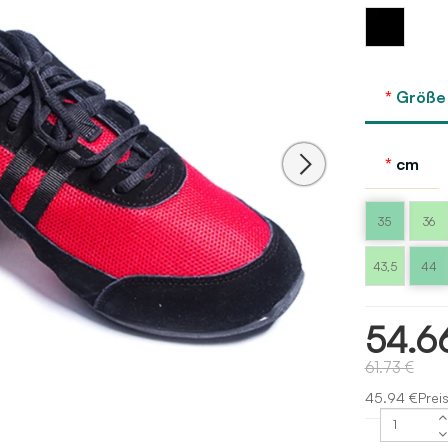
Schwarz
Größe
cm
35
36
43,5
44
54.6
61.73 €
45.94 €Prei