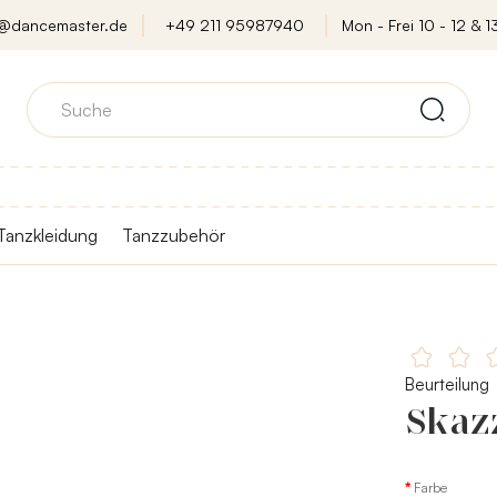
o@dancemaster.de
+49 211 95987940
Mon - Frei 10 - 12 & 13
Tanzkleidung
Tanzzubehör
Beurteilung
Skazz
Farbe