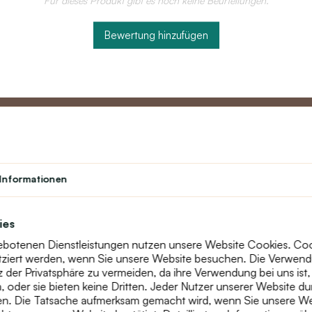
Für dieses Produkt gibt es noch keine Beurteilungen.
Bewertung hinzufügen
Partner
Kundend
Informationen
Lehrerprogramm
Über uns
Studenten
Kontakt
ies
Theater
text_faq
gebotenen Dienstleistungen nutzen unsere Website Cookies. Cooki
Treueprogramm
Retouren
tziert werden, wenn Sie unsere Website besuchen. Die Verwen
Seitenübersic
der Privatsphäre zu vermeiden, da ihre Verwendung bei uns ist,
oder sie bieten keine Dritten. Jeder Nutzer unserer Website du
n. Die Tatsache aufmerksam gemacht wird, wenn Sie unsere Web