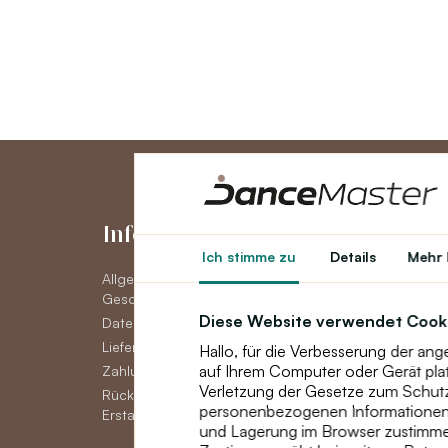
Informationen
Konto
Ich stimme zu
Details
Mehr 
Allgemeine
Konto
Geschäftsbedingungen
Auftragsverlauf
Diese Website verwendet Cook
Datenschutzerklärung DSGVO
Newsletter
Lieferoptionen
Hallo, für die Verbesserung der an
auf Ihrem Computer oder Gerät pla
Zahlungsmöglichkeiten
Verletzung der Gesetze zum Schutz 
Rückgabe, Umtausch oder
personenbezogenen Informationen, 
Erstattung von Waren
und Lagerung im Browser zustimme