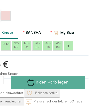
z
Rosa
Sansha
 Kinder
SANSHA
My Size
122-
128-
134-
140-
146-
116-122
128
134
140
146
152
5 €
ohne Steuer
In den Korb legen
barkeitswächter
Beliebte Artikel
kt vergleichen
Preisverlauf der letzten 30 Tage