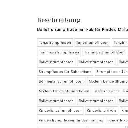
Beschreibung
Ballettstrumpfhose mit Fuß für Kinder.
Mater
Tanzstrumpfhosen
Tanzstrumpfhosen
Tanztrik
Trainingsstrumpfhosen
Trainingsstrumpfhosen
Ballettstrumpfhosen
Ballettstrumpfhosen
Balle
Strumpfhosen für Bühnentanz
Strumpfhosen für
Bühnentanzstrumpfhosen
Modern Dance Strump
Modern Dance Strumpfhosen
Modern Dance Trik
Ballettstrumpfhosen
Ballettstrumpfhosen
Balle
Kindertanzstrumpfhosen
Kindertanztrikots
Kin
Kinderstrumpfhosen für das Training
Kindertriko