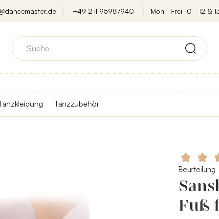
o@dancemaster.de
+49 211 95987940
Mon - Frei 10 - 12 & 13
Tanzkleidung
Tanzzubehör
Beurteilung
Sans
Fuß 