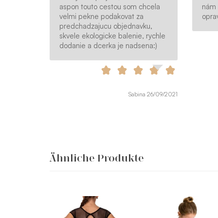
aspon touto cestou som chcela
nám p
velmi pekne podakovat za
opra
predchadzajucu objednavku,
skvele ekologicke balenie, rychle
dodanie a dcerka je nadsena:)
Sabina 26/09/2021
Ähnliche Produkte