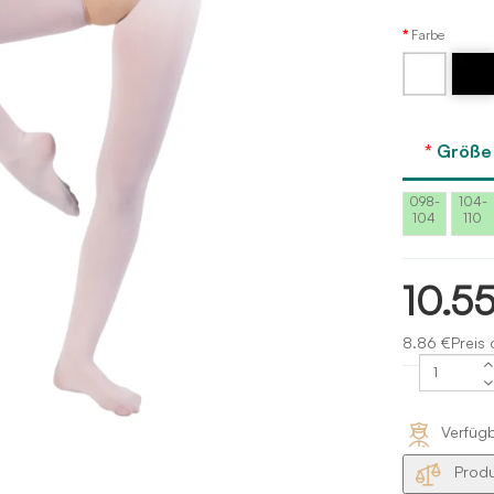
Farbe
Weiss
Schwar
Größe
098-
104-
104
110
10.5
8.86 €Preis 
Verfüg
Produ