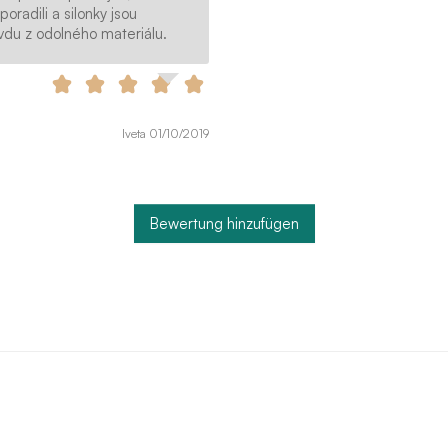
oradili a silonky jsou
vdu z odolného materiálu.
Iveta 01/10/2019
Bewertung hinzufügen