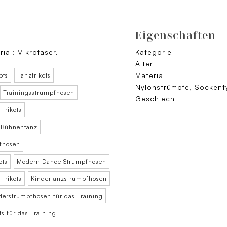
Eigenschaften
ial: Mikrofaser.
Kategorie
Alter
Material
ots
Tanztrikots
Nylonstrümpfe, Sockent
Trainingsstrumpfhosen
Geschlecht
tttrikots
 Bühnentanz
fhosen
ots
Modern Dance Strumpfhosen
tttrikots
Kindertanzstrumpfhosen
derstrumpfhosen für das Training
ts für das Training