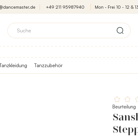
o@dancemaster.de
+49 211 95987940
Mon - Frei 10 - 12 & 13
Tanzkleidung
Tanzzubehör
Beurteilung
Sans
Step