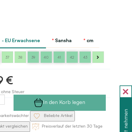
 - EU Erwachsene
Sansha
cm
37
38
39
40
41
42
43
9 €
 ohne Steuer
In den Korb legen
Rabatt nehmen
barkeitswächter
Beliebte Artikel
kt vergleichen
Preisverlauf der letzten 30 Tage