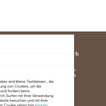
ienst
Schließen Sie sich
uns an
es sind kleine Textdateien , die
dung von Cookies, um die
ht
 und fordern keine
rch Surfen mit ihrer Verwendung
site besuchen und mit ihrer
ber Cookie sehen hier
können