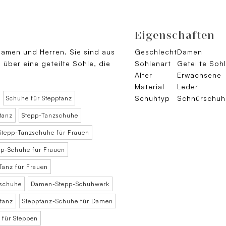
Eigenschaften
Damen und Herren. Sie sind aus
Geschlecht
Damen
über eine geteilte Sohle, die
Sohlenart
Geteilte Soh
Alter
Erwachsene
Material
Leder
Schuhtyp
Schnürschuh
Schuhe für Stepptanz
tanz
Stepp-Tanzschuhe
Stepp-Tanzschuhe für Frauen
pp-Schuhe für Frauen
Tanz für Frauen
schuhe
Damen-Stepp-Schuhwerk
tanz
Stepptanz-Schuhe für Damen
für Steppen