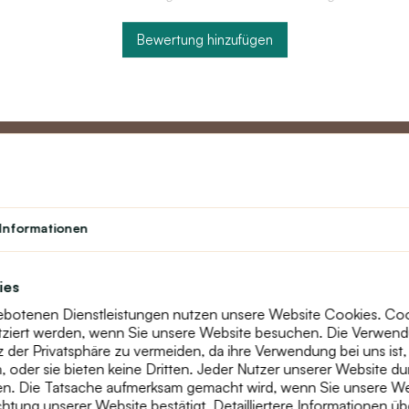
Bewertung hinzufügen
Partner
Kundend
Informationen
Lehrerprogramm
Über uns
Studenten
Kontakt
ies
Theater
text_faq
gebotenen Dienstleistungen nutzen unsere Website Cookies. Cooki
Treueprogramm
Retouren
tziert werden, wenn Sie unsere Website besuchen. Die Verwen
Seitenübersic
der Privatsphäre zu vermeiden, da ihre Verwendung bei uns ist,
oder sie bieten keine Dritten. Jeder Nutzer unserer Website du
n. Die Tatsache aufmerksam gemacht wird, wenn Sie unsere Web
htung unserer Website bestätigt. Detailliertere Informationen ü