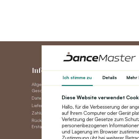
Informationen
Konto
Ich stimme zu
Details
Mehr 
Allgemeine
Konto
Geschäftsbedingungen
Auftragsverlauf
Diese Website verwendet Cook
Datenschutzerklärung DSGVO
Newsletter
Lieferoptionen
Hallo, für die Verbesserung der an
auf Ihrem Computer oder Gerät pla
Zahlungsmöglichkeiten
Verletzung der Gesetze zum Schutz 
Rückgabe, Umtausch oder
personenbezogenen Informationen, 
Erstattung von Waren
und Lagerung im Browser zustimme
Zustimmung übt bei weiterer Betrac