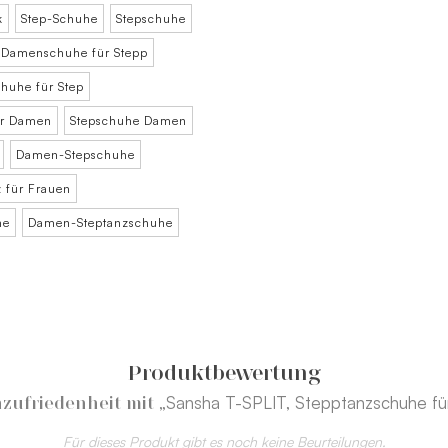
k
Step-Schuhe
Stepschuhe
Damenschuhe für Stepp
huhe für Step
ür Damen
Stepschuhe Damen
Damen-Stepschuhe
z für Frauen
he
Damen-Steptanzschuhe
Produktbewertung
„Sansha T-SPLIT, Stepptanzschuhe fü
zufriedenheit mit
Für dieses Produkt gibt es noch keine Beurteilungen.