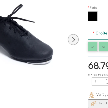
Farbe
Schwarz
Größe
35
36
68.7
57.80 €Preis
Verfüg
Produ