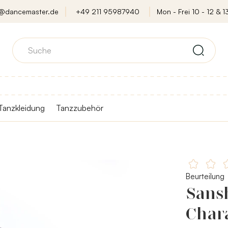
o@dancemaster.de
+49 211 95987940
Mon - Frei 10 - 12 & 13
Tanzkleidung
Tanzzubehör
Beurteilung
Sans
Char