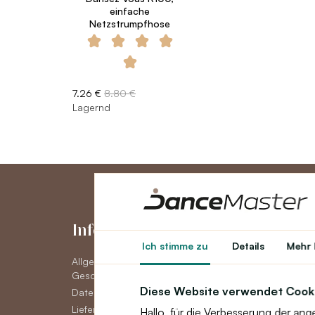
einfache
Netzstrumpfhose
7.26 €
8.80 €
Lagernd
Informationen
Konto
Ich stimme zu
Details
Mehr 
Allgemeine
Konto
Geschäftsbedingungen
Auftragsverlauf
Diese Website verwendet Cook
Datenschutzerklärung DSGVO
Newsletter
Lieferoptionen
Hallo, für die Verbesserung der an