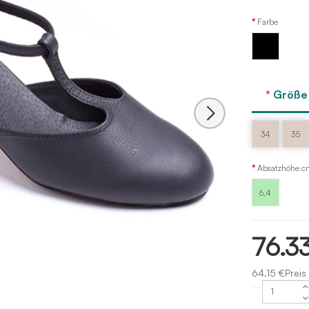
Farbe
Schwarz
Größe
34
35
Absatzhöhe c
6,4
76.3
64.15 €Preis