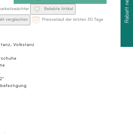
Rabatt nehmen
barkeitswächter
Beliebte Artikel
kt vergleichen
Preisverlauf der letzten 30 Tage
tanz, Volkstanz
rschuhe
ne
2"
nbefestigung