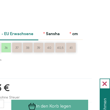
 - EU Erwachsene
Sansha
cm
36
37
38
39
40
40,5
41
m
3 €
 ohne Steuer
In den Korb legen