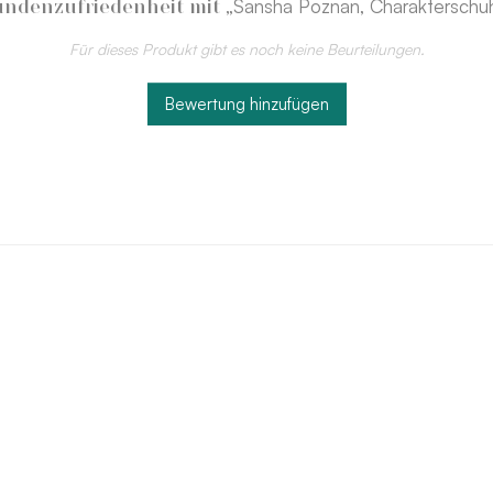
„Sansha Poznan, Charakterschu
ndenzufriedenheit mit
Für dieses Produkt gibt es noch keine Beurteilungen.
Bewertung hinzufügen