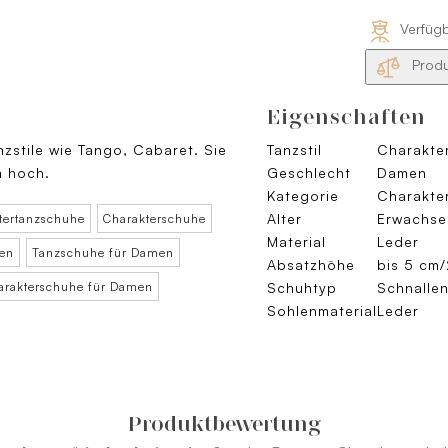
Verfüg
Produ
Eigenschaften
zstile wie Tango, Cabaret. Sie
Tanzstil
Charakter
cm hoch.
Geschlecht
Damen
Kategorie
Charakte
Alter
Erwachse
tertanzschuhe
Charakterschuhe
Material
Leder
en
Tanzschuhe für Damen
Absatzhöhe
bis 5 cm/
arakterschuhe für Damen
Schuhtyp
Schnalle
Sohlenmaterial
Leder
Produktbewertung