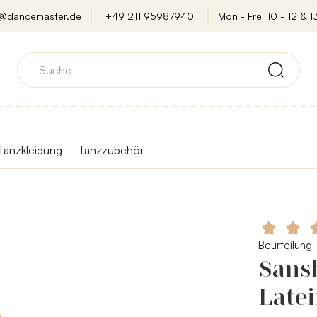
o@dancemaster.de
+49 211 95987940
Mon - Frei 10 - 12 & 13
Tanzkleidung
Tanzzubehör
Beurteilung
Sans
Late