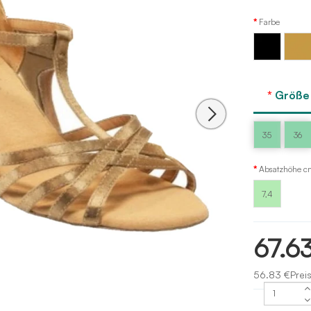
Farbe
Golden
Schwarz
Sansha
Größe
35
36
Absatzhöhe c
7,4
67.6
56.83 €Prei