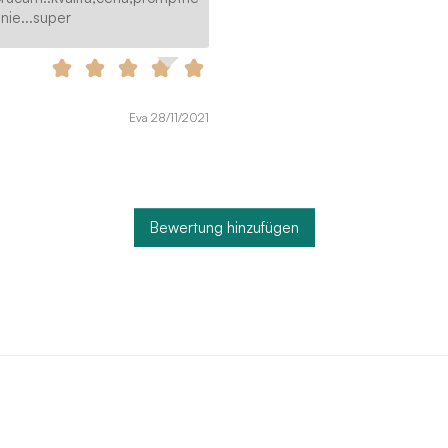
nie...super
Eva 28/11/2021
Bewertung hinzufügen