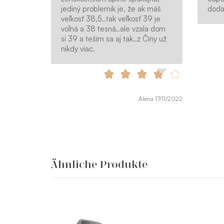
jediný problemik je, že ak máš
doda
veľkosť 38,5..tak veľkosť 39 je
voľná a 38 tesná..ale vzala dom
si 39 a teším sa aj tak..z Číny už
nikdy viac.
Alena 17/11/2022
Ähnliche Produkte