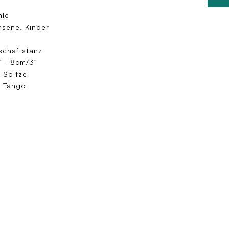
n
hle
sene, Kinder
schaftstanz
 - 8cm/3"
 Spitze
, Tango