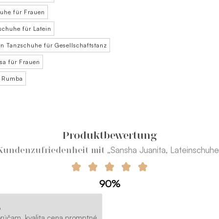
huhe für Frauen
schuhe für Latein
n Tanzschuhe für Gesellschaftstanz
sa für Frauen
r Rumba
Produktbewertung
„Sansha Juanita, Lateinschuhe
Kundenzufriedenheit mit
90%
o
rúčam..kvalita,cena,promptné