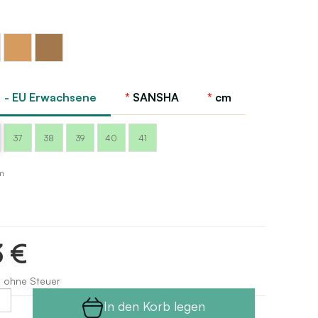
Körperlicht
Hautfarbe
Sansha
tan
Sansha
 - EU Erwachsene
SANSHA
cm
37
38
39
40
41
m
3 €
s ohne Steuer
In den Korb legen