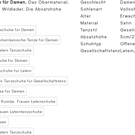
e für Damen
. Das Obermaterial,
Geschlecht
Dame
s Wildleder. Die Absatzhöhe
Sohlenart
Vollso
Alter
Erwach
Material
Satin
Tanzstil
Gesell
zschuhe für Damen
Absatzhöhe
5cm/2"
oamerikanische Tänze für Damen
Schuhtyp
Offene
tein Tanzschuhe
Gesellschaftstanz
Latein
huhe für Damen
chuhe für Latein
 Tanzschuhe für Gesellschaftstanz
lsa für Damen
 Rumba. Frauen Lateinschuhe
auen Lateintanzschuhe
auen
atein Tanzschuhe