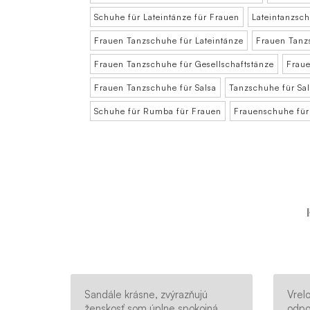
Schuhe für Lateintänze für Frauen
Lateintanzsc
Frauen Tanzschuhe für Lateintänze
Frauen Tanz
Frauen Tanzschuhe für Gesellschaftstänze
Fraue
Frauen Tanzschuhe für Salsa
Tanzschuhe für Sal
Schuhe für Rumba für Frauen
Frauenschuhe fü
Sandále krásne, zvýrazňujú
Vrel
ženskosť,som úplne spokojná,
odpo