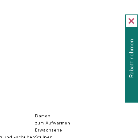
Rabatt nehmen
Damen
zum Aufwärmen
Erwachsene
g und -schuhen
Stulpen