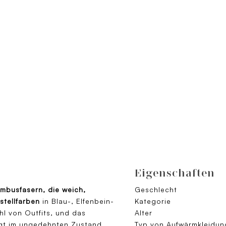
Eigenschaften
mbusfasern, die weich,
Geschlecht
stellfarben
in Blau-, Elfenbein-
Kategorie
hl von Outfits, und das
Alter
rägt im ungedehnten Zustand
Typ von Aufwärmkleidun