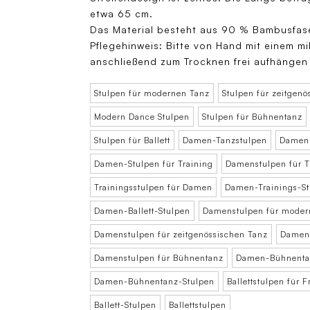
etwa 65 cm.
Das Material besteht aus 90 % Bambusfase
Pflegehinweis: Bitte von Hand mit einem 
anschließend zum Trocknen frei aufhängen 
Stulpen für modernen Tanz
Stulpen für zeitgenö
Modern Dance Stulpen
Stulpen für Bühnentanz
Stulpen für Ballett
Damen-Tanzstulpen
Damen-
Damen-Stulpen für Training
Damenstulpen für T
Trainingsstulpen für Damen
Damen-Trainings-St
Damen-Ballett-Stulpen
Damenstulpen für moder
Damenstulpen für zeitgenössischen Tanz
Damens
Damenstulpen für Bühnentanz
Damen-Bühnenta
Damen-Bühnentanz-Stulpen
Ballettstulpen für 
Ballett-Stulpen
Ballettstulpen