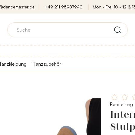
o@dancemaster.de
+49 211 95987940
Mon - Frei 10 - 12 & 13
Tanzkleidung
Tanzzubehör
Beurteilung
Inter
Stul