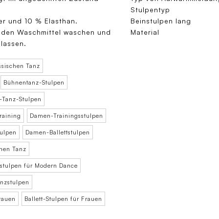
Stulpentyp
r und 10 % Elasthan.
Beinstulpen lang
milden Waschmittel waschen und
Material
lassen.
ssischen Tanz
Bühnentanz-Stulpen
Tanz-Stulpen
raining
Damen-Trainingsstulpen
ulpen
Damen-Ballettstulpen
nen Tanz
tulpen für Modern Dance
nzstulpen
Frauen
Ballett-Stulpen für Frauen