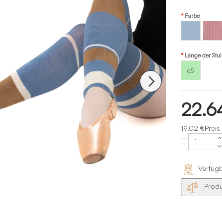
Farbe
Růžov
Blau -
Interm
light
Länge der Stu
blue
65
22.6
19.02 €Preis
Verfüg
Produ