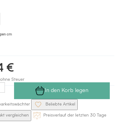
á
ezzo
lpen cm
4 €
 ohne Steuer
In den Korb legen
barkeitswächter
Beliebte Artikel
kt vergleichen
Preisverlauf der letzten 30 Tage