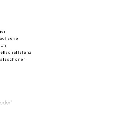
men
achsene
kon
ellschaftstanz
atzschoner
Leder”