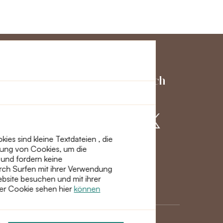
ienst
Schließen Sie sich
uns an
es sind kleine Textdateien , die
dung von Cookies, um die
ht
 und fordern keine
rch Surfen mit ihrer Verwendung
site besuchen und mit ihrer
ber Cookie sehen hier
können