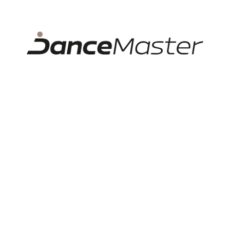
Sansha Lena, Tanzschuhe
für Standardtänze
69.56 €
Lagernd
Informationen
Allgemeine Geschäftsbedingungen
Datenschutzerklärung DSGVO