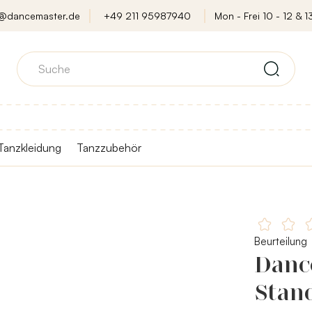
o@dancemaster.de
+49 211 95987940
Mon - Frei 10 - 12 & 13
Tanzkleidung
Tanzzubehör
Beurteilung
Danc
Stan