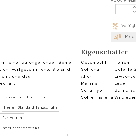
69.92 €Preis
Verfüg
Produ
Eigenschaften
 mit einer durchgehenden Sohle
Geschlecht
Herren
eicht Fortgeschrittene. Sie sind
Sohlenart
Geteilte 
eicht, und das
Alter
Erwachse
ekt an.
Material
Leder
Schuhtyp
Schnürsc
Sohlenmaterial
Wildleder
Tanzschuhe für Herren
Herren Standard Tanzschuhe
 für Herren
uhe für Standardtanz