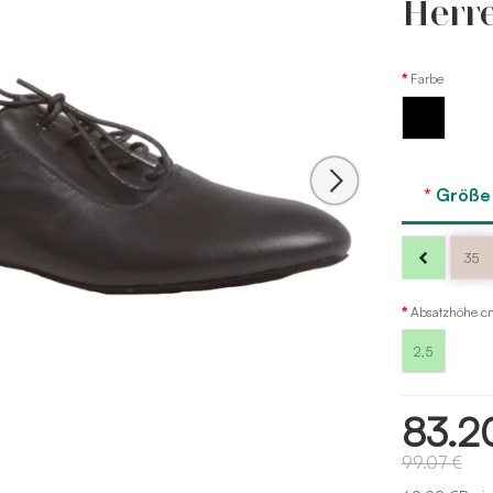
Herr
Farbe
Schwarz
Größe
35
Absatzhöhe c
2,5
83.2
99.07 €