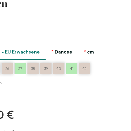
en
 - EU Erwachsene
Dancee
cm
36
37
38
39
40
41
42
m
0 €