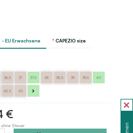
 - EU Erwachsene
CAPEZIO size
36,5
37
37,5
38
38,5
39
39,5
40
42,5
43
4 €
 ohne Steuer