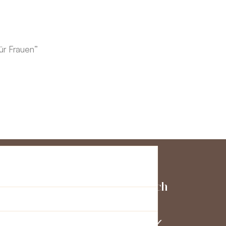
ür Frauen”
ienst
Schließen Sie sich
uns an