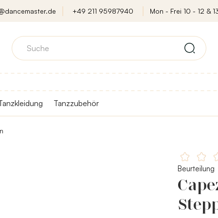
o@dancemaster.de
+49 211 95987940
Mon - Frei 10 - 12 & 13
Tanzkleidung
Tanzzubehör
n
Beurteilung
Cape
Step