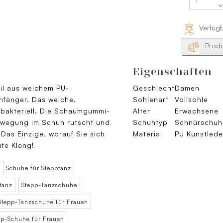
Verfüg
Produ
Eigenschaften
il aus weichem PU-
Geschlecht
Damen
Anfänger. Das weiche,
Sohlenart
Vollsohle
tibakteriell. Die Schaumgummi-
Alter
Erwachsene
Bewegung im Schuh rutscht und
Schuhtyp
Schnürschuh
Das Einzige, worauf Sie sich
Material
PU Kunstlede
ute Klang!
Schuhe für Stepptanz
tanz
Stepp-Tanzschuhe
Stepp-Tanzschuhe für Frauen
pp-Schuhe für Frauen