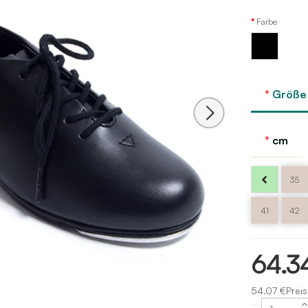
Farbe
Schwarz
Größe
cm
35
41
42
64.3
54.07 €Preis