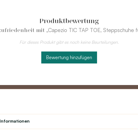
Produktbewertung
„Capezio TIC TAP TOE, Steppschuhe f
ufriedenheit mit
Für dieses Produkt gibt es noch keine Beurteilungen.
Bewertung hinzufügen
Partner
Kundend
Informationen
Lehrerprogramm
Über uns
Studenten
Kontakt