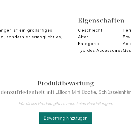
Eigenschaften
änger ist ein großartiges
Geschlecht
Her
en, sondern er ermöglicht es,
Alter
Erw
Kategorie
Acc
Typ des Accessoires
Ges
Produktbewertung
„Bloch Mini Bootie, Schlüsselanhä
denzufriedenheit mit
Für dieses Produkt gibt es noch keine Beurteilungen.
Bewertung hinzufügen