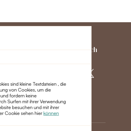
ienst
Schließen Sie sich
uns an
es sind kleine Textdateien , die
dung von Cookies, um die
ht
 und fordern keine
rch Surfen mit ihrer Verwendung
site besuchen und mit ihrer
ber Cookie sehen hier
können