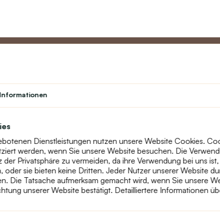
Partner
Kundend
Informationen
Lehrerprogramm
Über uns
Studenten
Kontakt
ies
Theater
text_faq
gebotenen Dienstleistungen nutzen unsere Website Cookies. Cooki
Treueprogramm
Retouren
tziert werden, wenn Sie unsere Website besuchen. Die Verwen
Seitenübersic
der Privatsphäre zu vermeiden, da ihre Verwendung bei uns ist,
oder sie bieten keine Dritten. Jeder Nutzer unserer Website du
n. Die Tatsache aufmerksam gemacht wird, wenn Sie unsere Web
htung unserer Website bestätigt. Detailliertere Informationen ü