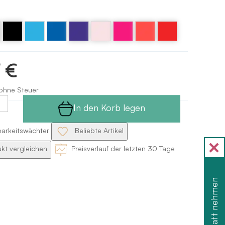
Ružová
Orange
Schwarz
Blau
Blau -
Lila -
Rosa
Rot -
fluorescent
fluoreszierender
Bloch
Bloch
l
fluoreszierender
blue
purple
candy
red
7 €
Bloch
 ohne Steuer
In den Korb legen
barkeitswächter
Beliebte Artikel
kt vergleichen
Preisverlauf der letzten 30 Tage
Rabatt nehmen