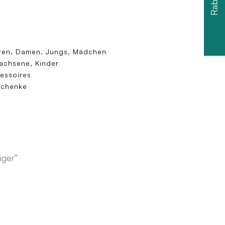
ren, Damen, Jungs, Mädchen
achsene, Kinder
essoires
chenke
nger”