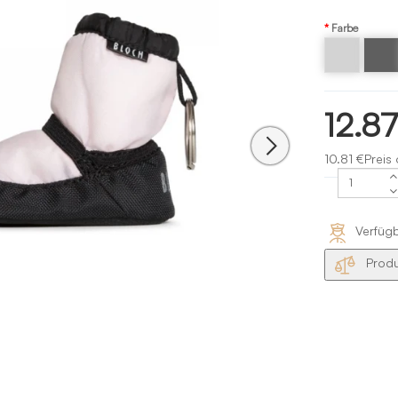
Farbe
Hellgrauer
Grau -
Bloch
charcoa
12.8
10.81 €Preis
Verfüg
Produ