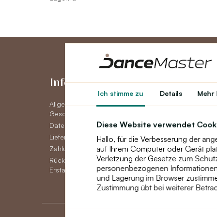
Informationen
Konto
Ich stimme zu
Details
Mehr 
Allgemeine
Konto
Geschäftsbedingungen
Auftragsverlauf
Diese Website verwendet Cook
Datenschutzerklärung DSGVO
Newsletter
Lieferoptionen
Hallo, für die Verbesserung der an
auf Ihrem Computer oder Gerät pla
Zahlungsmöglichkeiten
Verletzung der Gesetze zum Schutz 
Rückgabe, Umtausch oder
personenbezogenen Informationen, 
Erstattung von Waren
und Lagerung im Browser zustimme
Zustimmung übt bei weiterer Betrac