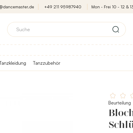
o@dancemaster.de
+49 211 95987940
Mon - Frei 10 - 12 & 13
Tanzkleidung
Tanzzubehör
Beurteilung
Bloch
Schl