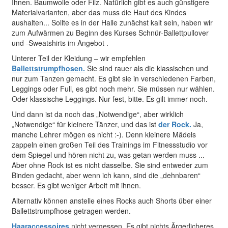
Ihnen. Baumwolle oder Filz. Natürlich gibt es auch günstigere
Materialvarianten, aber das muss die Haut des Kindes
aushalten... Sollte es in der Halle zunächst kalt sein, haben wir
zum Aufwärmen zu Beginn des Kurses Schnür-Ballettpullover
und -Sweatshirts im Angebot .
Unterer Teil der Kleidung – wir empfehlen
Ballettstrumpfhosen.
Sie sind rauer als die klassischen und
nur zum Tanzen gemacht. Es gibt sie in verschiedenen Farben,
Leggings oder Full, es gibt noch mehr. Sie müssen nur wählen.
Oder klassische Leggings. Nur fest, bitte. Es gilt immer noch.
Und dann ist da noch das „Notwendige“, aber wirklich
„Notwendige“ für kleinere Tänzer, und das ist
der Rock.
Ja,
manche Lehrer mögen es nicht :-). Denn kleinere Mädels
zappeln einen großen Teil des Trainings im Fitnessstudio vor
dem Spiegel und hören nicht zu, was getan werden muss ...
Aber ohne Rock ist es nicht dasselbe. Sie sind entweder zum
Binden gedacht, aber wenn ich kann, sind die „dehnbaren“
besser. Es gibt weniger Arbeit mit ihnen.
Alternativ können anstelle eines Rocks auch Shorts über einer
Ballettstrumpfhose getragen werden.
Haaraccessoires
nicht vergessen. Es gibt nichts Ärgerlicheres,