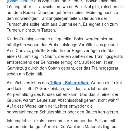
(
Ballettschuhe
aus Segeltuch oder Leder). Socken sind eine
Lösung, aber in Tanzschulen, wo es Balletizol gibt, rutschen sie
auf dem Boden. Übungen gehören meiner Meinung nach zu
den notwendigen Tanzangelegenheiten. Die Sohle der
Turnschuhe sollte nicht aus Gummi sein. Es eignet sich zum
Turnen, nicht zum Tanzen.
Kinder-Trainingsschuhe mit geteilter Sohle werden hier am
häufigsten wegen des Preis-Leistungs-Verhältnisses gekauft.
Also Canvas, geteilte Sohle. In der Regel verfügen sie über
einen Gummizug im Saum, der ein Ziehen des Trainingsgeräts
entsprechend der Beinbreite ermöglicht, außerdem ist ein
Gummizug durch den Spann genäht, der das Trainingsgerät
schön am Bein hält.
Als nächstes ist es das
Trikot, Balletttrikot.
Warum ein Trikot
und kein T-Shirt? Ganz einfach, weil der Tanzlehrer die
Körperhaltung des Kindes sehen kann. Und das ist einer der
Gründe, warum Leute zum Abschlussball gehen, nicht wahr?
Auf diese Weise kann der Lehrer entweder die
hervorstehenden Schulterblätter oder den Bauch korrigieren.
Ich empfehle Trikots, passend zur kommenden Saison, mit
kurzen oder langen Ärmeln. Die Wahl des Materials liegt bei